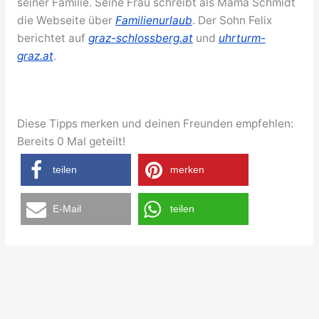
seiner Familie. Seine Frau schreibt als Mama Schmidt
die Webseite über
Familienurlaub
. Der Sohn Felix
berichtet auf
graz-schlossberg.at
und
uhrturm-
graz.at
.
Diese Tipps merken und deinen Freunden empfehlen:
Bereits
0
Mal geteilt!
teilen
merken
E-Mail
teilen