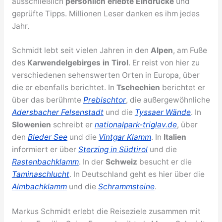
ausschließlich
persönlich erlebte Eindrücke
und
geprüfte Tipps. Millionen Leser danken es ihm jedes
Jahr.
Schmidt lebt seit vielen Jahren in den
Alpen
, am Fuße
des
Karwendelgebirges in Tirol
. Er reist von hier zu
verschiedenen sehenswerten Orten in Europa, über
die er ebenfalls berichtet. In
Tschechien
berichtet er
über das berühmte
Prebischtor
, die außergewöhnliche
Adersbacher Felsenstadt
und die
Tyssaer Wände
. In
Slowenien
schreibt er
nationalpark-triglav.de
, über
den
Bleder See
und die
Vintgar Klamm
. In
Italien
informiert er über
Sterzing in Südtirol
und die
Rastenbachklamm
. In der
Schweiz
besucht er die
Taminaschlucht
. In Deutschland geht es hier über die
Almbachklamm
und die
Schrammsteine
.
Markus Schmidt erlebt die Reiseziele zusammen mit